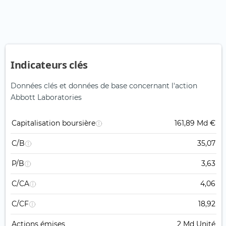
Indicateurs clés
Données clés et données de base concernant l'action
Abbott Laboratories
Capitalisation boursière
161,89 Md €
C/B
35,07
P/B
3,63
C/CA
4,06
C/CF
18,92
Actions émises
2 Md Unité