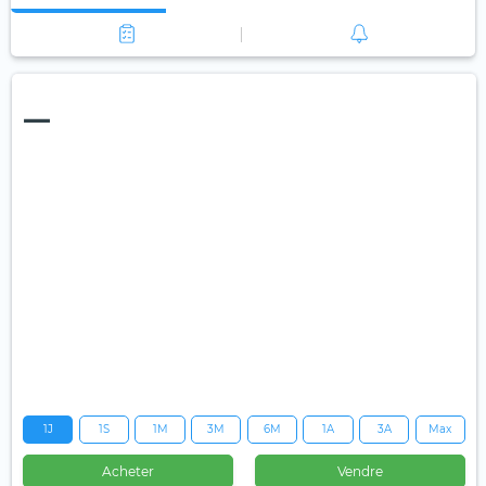
—
1J
1S
1M
3M
6M
1A
3A
Max
Acheter
Vendre