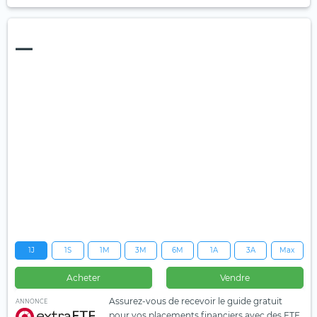
—
1J
1S
1M
3M
6M
1A
3A
Max
Acheter
Vendre
Assurez-vous de recevoir le guide gratuit
ANNONCE
pour vos placements financiers avec des ETF.