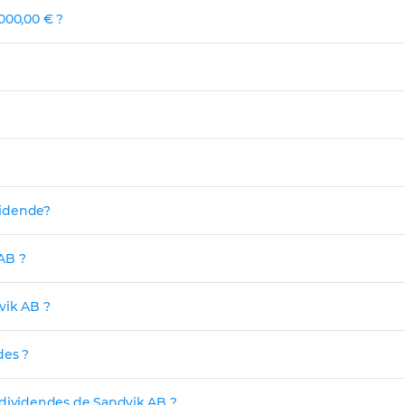
000,00 € ?
ividende?
AB ?
vik AB ?
des ?
 dividendes de Sandvik AB ?