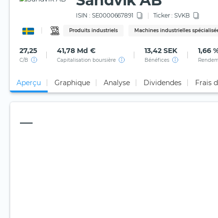
Sandvik AB
ISIN :
SE0000667891
Ticker :
SVKB
Produits industriels
Machines industrielles spécialisé
27,25
41,78 Md €
13,42 SEK
1,66 
C/B
Capitalisation boursière
Bénéfices
Rendem
Aperçu
Graphique
Analyse
Dividendes
Frais 
—