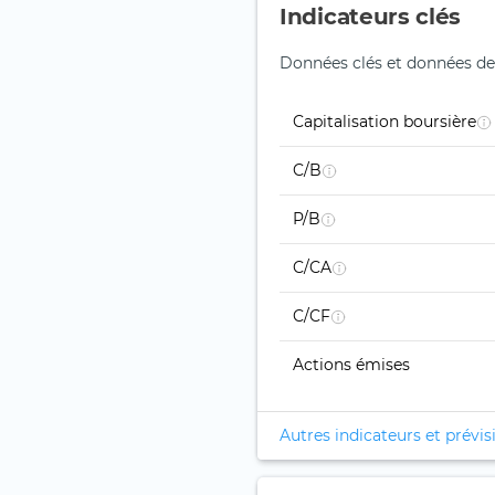
Indicateurs clés
Données clés et données de
Capitalisation boursière
C/B
P/B
C/CA
C/CF
Actions émises
Autres indicateurs et prévis