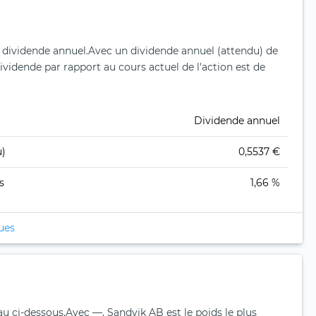
 dividende annuel.
Avec un dividende annuel (attendu) de
vidende par rapport au cours actuel de l'action est de
Dividende annuel
u)
0,5537 €
s
1,66 %
ques
au ci-dessous.
Avec —, Sandvik AB est le poids le plus