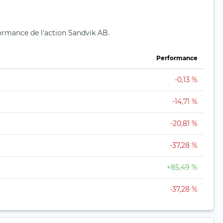
formance de l'action Sandvik AB.
Performance
-0,13 %
-14,71 %
-20,81 %
-37,28 %
+85,49 %
-37,28 %