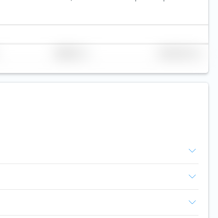
Réplication
Volume (Mio. €)