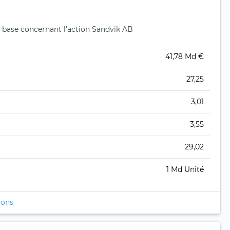
 base concernant l'action Sandvik AB
41,78 Md €
27,25
3,01
3,55
29,02
1 Md Unité
ions