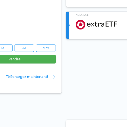
ANNONCE
1A
3A
Max
Vendre
Téléchargez maintenant!