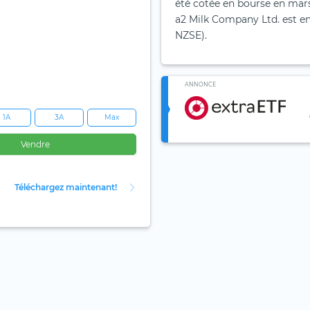
été cotée en bourse en mars
a2 Milk Company Ltd. est en
NZSE).
ANNONCE
1A
3A
Max
Vendre
Téléchargez maintenant!