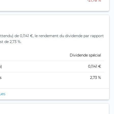
-21,78 %
ttendu) de 0,1141 €, le rendement du dividende par rapport
st de 2,73 %.
Dividende spécial
u)
0,1141 €
s
2,73 %
ques