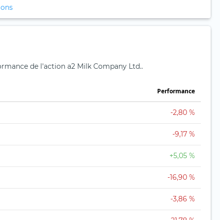
ions
formance de l'action a2 Milk Company Ltd..
Performance
-2,80 %
-9,17 %
+5,05 %
-16,90 %
-3,86 %