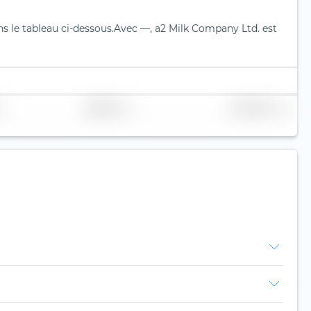
s le tableau ci-dessous.
Avec —, a2 Milk Company Ltd. est
Réplication
Volume (Mio. €)