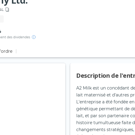
y Ltd.
4L
%
ent des dividendes
d'ordre
Description de l'ent
A2 Milk est un concédant de 
lait maternisé et d'autres p
L'entreprise a été fondée e
génétique permettant de dé
lait, et par son partenaire
histoire tumultueuse faite d
changements stratégiques, m