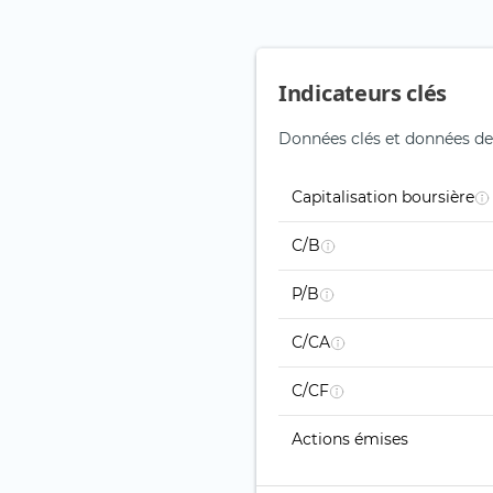
Indicateurs clés
Données clés et données de
Capitalisation boursière
C/B
P/B
C/CA
C/CF
Actions émises