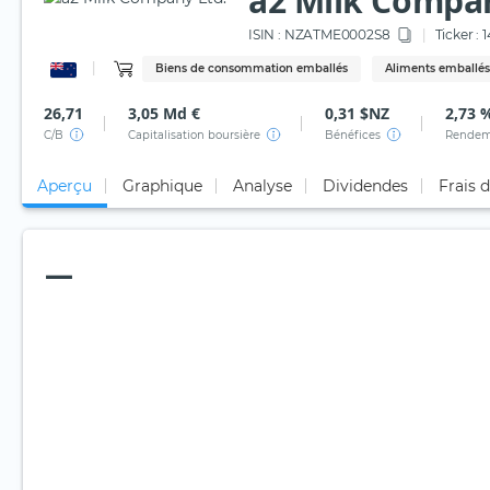
a2 Milk Compan
ISIN :
NZATME0002S8
Ticker :
1
Biens de consommation emballés
Aliments emballés
26,71
3,05 Md €
0,31 $NZ
2,73 
C/B
Capitalisation boursière
Bénéfices
Rendem
Aperçu
Graphique
Analyse
Dividendes
Frais 
—