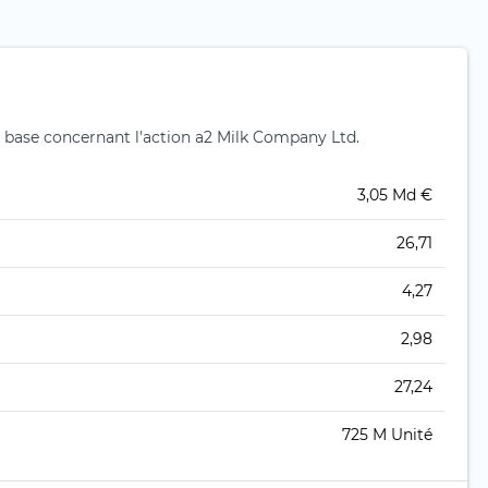
 base concernant l'action a2 Milk Company Ltd.
3,05 Md €
26,71
4,27
2,98
27,24
725 M Unité