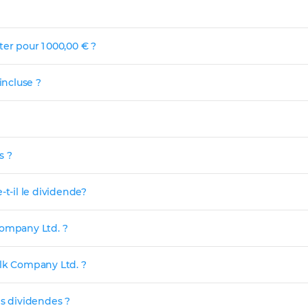
er pour 1 000,00 € ?
incluse ?
s ?
-t-il le dividende?
Company Ltd. ?
ilk Company Ltd. ?
es dividendes ?