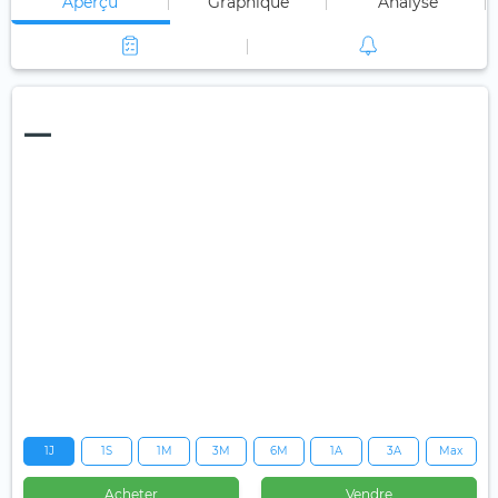
Aperçu
Graphique
Analyse
—
1J
1S
1M
3M
6M
1A
3A
Max
Acheter
Vendre