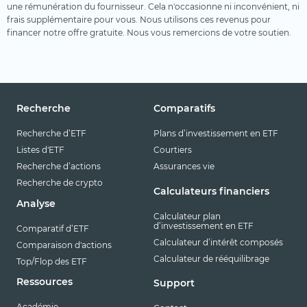
une rémunération du fournisseur. Cela n'occasionne ni inconvénient, ni
frais supplémentaire pour vous. Nous utilisons ces revenus pour
financer notre offre gratuite. Nous vous remercions de votre soutien.
Recherche
Comparatifs
Recherche d’ETF
Plans d’investissement en ETF
Listes d'ETF
Courtiers
Recherche d’actions
Assurances vie
Recherche de crypto
Calculateurs financiers
Analyse
Calculateur plan
d’investissement en ETF
Comparatif d’ETF
Calculateur d’intérêt composés
Comparaison d'actions
Calculateur de rééquilibrage
Top/Flop des ETF
Ressources
Support
Académie