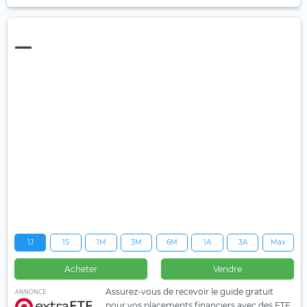
—
1J
1S
1M
3M
6M
1A
3A
Max
Acheter
Vendre
Assurez-vous de recevoir le guide gratuit
ANNONCE
pour vos placements financiers avec des ETF.