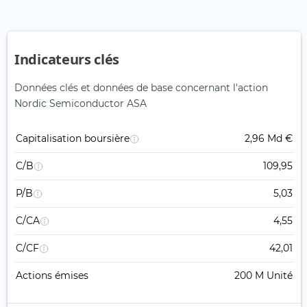
Indicateurs clés
Données clés et données de base concernant l'action
Nordic Semiconductor ASA
Capitalisation boursière
2,96 Md €
C/B
109,95
P/B
5,03
C/CA
4,55
C/CF
42,01
Actions émises
200 M Unité