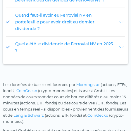
paiement des dividendes de Ferrovial NV ?
Quand faut-il avoir eu Ferrovial NV en
portefeuille pour avoir droit au dernier
dividende ?
Quel a été le dividende de Ferrovial NV en 2025
?
Les données de base sont fournies par
Morningstar
(actions, ETFs,
fonds),
CoinGecko
(crypto-monnaies) et Isarvest GmbH. Les
données de cours sont des cours de bourse différés d'au moins 15
minutes (actions, ETF, fonds) ou des cours de VNI (ETF, fonds). Les
cours en temps réel - si disponibles - proviennent des fournisseurs
et de
Lang & Schwarz
(actions, ETF, fonds) et
CoinGecko
(crypto-
monnaies).
Isarvest GmbH ne garantit pas les informations présentées et ne