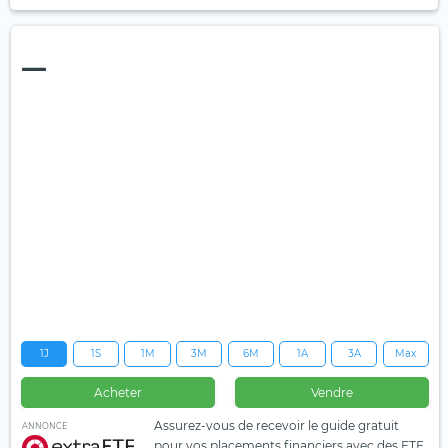
—
1J
1S
1M
3M
6M
1A
3A
Max
Acheter
Vendre
Assurez-vous de recevoir le guide gratuit
ANNONCE
pour vos placements financiers avec des ETF.