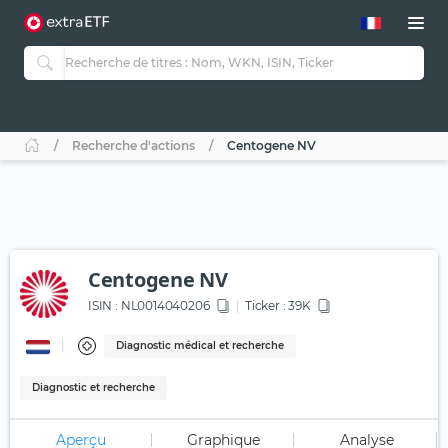
Recherche d'actions
Centogene NV
Centogene NV
ISIN :
NL0014040206
Ticker :
39K
Diagnostic médical et recherche
Diagnostic et recherche
Aperçu
Graphique
Analyse