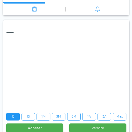
—
1J
1S
1M
3M
6M
1A
3A
Max
Acheter
Vendre