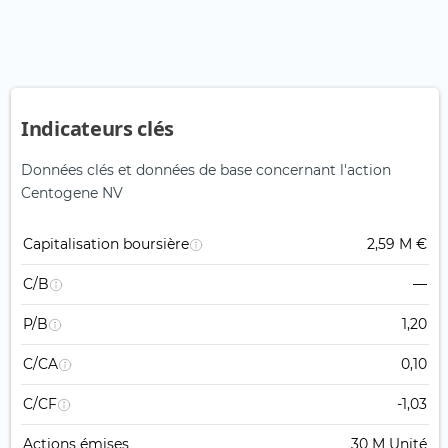
Indicateurs clés
Données clés et données de base concernant l'action
Centogene NV
Capitalisation boursière
2,59 M €
C/B
—
P/B
1,20
C/CA
0,10
C/CF
-1,03
Actions émises
30 M Unité