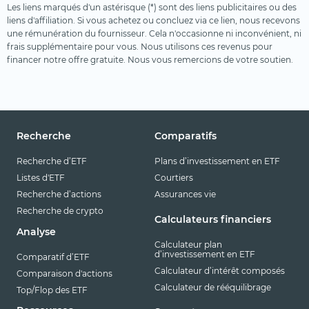
Les liens marqués d'un astérisque (*) sont des liens publicitaires ou des
liens d'affiliation. Si vous achetez ou concluez via ce lien, nous recevons
une rémunération du fournisseur. Cela n'occasionne ni inconvénient, ni
frais supplémentaire pour vous. Nous utilisons ces revenus pour
financer notre offre gratuite. Nous vous remercions de votre soutien.
Recherche
Comparatifs
Recherche d’ETF
Plans d’investissement en ETF
Listes d'ETF
Courtiers
Recherche d’actions
Assurances vie
Recherche de crypto
Calculateurs financiers
Analyse
Calculateur plan
d’investissement en ETF
Comparatif d’ETF
Calculateur d’intérêt composés
Comparaison d'actions
Calculateur de rééquilibrage
Top/Flop des ETF