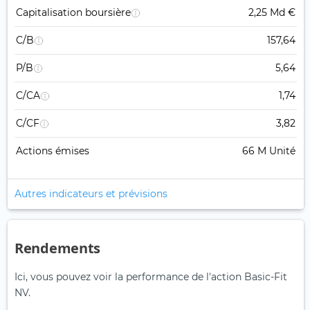
Capitalisation boursière
2,25 Md €
C/B
157,64
P/B
5,64
C/CA
1,74
C/CF
3,82
Actions émises
66 M Unité
Autres indicateurs et prévisions
Rendements
Ici, vous pouvez voir la performance de l'action Basic-Fit
NV.