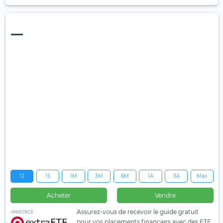
—
1J
1S
1M
3M
6M
1A
3A
Max
Acheter
Vendre
Assurez-vous de recevoir le guide gratuit
ANNONCE
pour vos placements financiers avec des ETF.