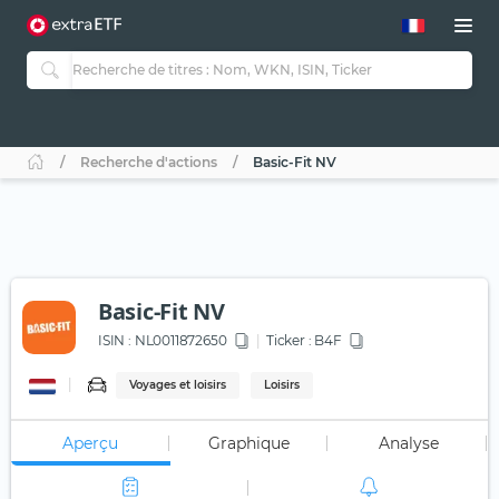
Recherche d'actions
Basic-Fit NV
Basic-Fit NV
ISIN :
NL0011872650
Ticker :
B4F
Voyages et loisirs
Loisirs
Aperçu
Graphique
Analyse