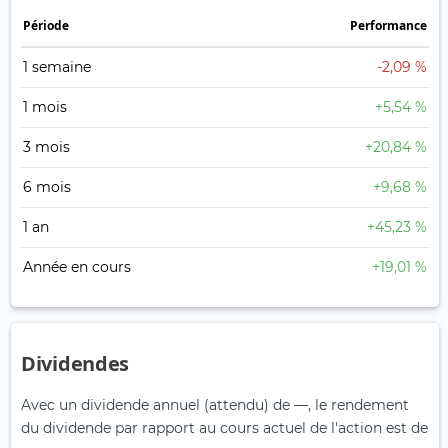
Période
Performance
1 semaine
-2,09 %
1 mois
+5,54 %
3 mois
+20,84 %
6 mois
+9,68 %
1 an
+45,23 %
Année en cours
+19,01 %
Dividendes
Avec un dividende annuel (attendu) de —, le rendement
du dividende par rapport au cours actuel de l'action est de