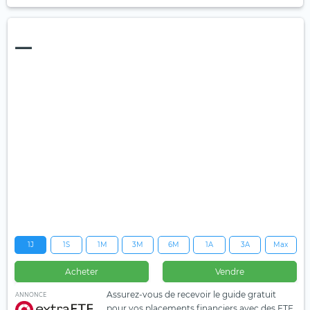
—
1J
1S
1M
3M
6M
1A
3A
Max
Acheter
Vendre
Assurez-vous de recevoir le guide gratuit
ANNONCE
pour vos placements financiers avec des ETF.