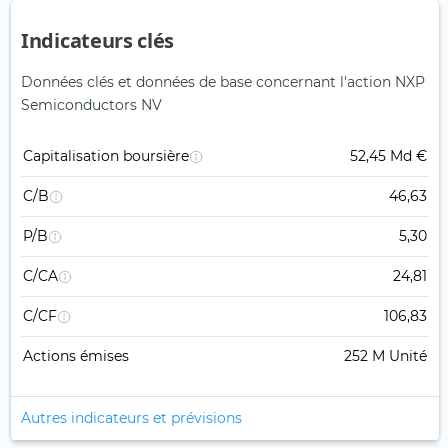
Indicateurs clés
Données clés et données de base concernant l'action NXP
Semiconductors NV
Capitalisation boursière
52,45 Md €
C/B
46,63
P/B
5,30
C/CA
24,81
C/CF
106,83
Actions émises
252 M Unité
Autres indicateurs et prévisions