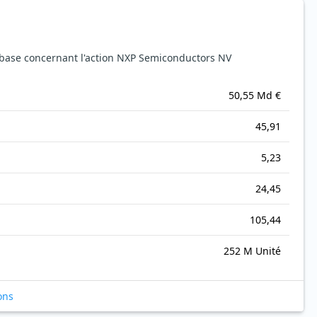
base concernant l'action NXP Semiconductors NV
50,55 Md €
45,91
5,23
24,45
105,44
252 M Unité
ons