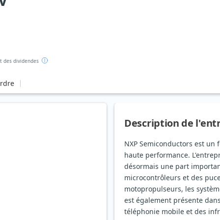
V
 des dividendes
ordre
Description de l'ent
NXP Semiconductors est un f
haute performance. L'entrepr
désormais une part importan
microcontrôleurs et des puc
motopropulseurs, les système
est également présente dans l
téléphonie mobile et des in