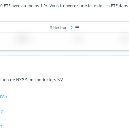
0 ETF avec au moins 1 %. Vous trouverez une liste de ces ETF dans 
Sélection
0
Région
Pays
TER
'action de NXP Semiconductors NV.
NV ?
 ?
 ?