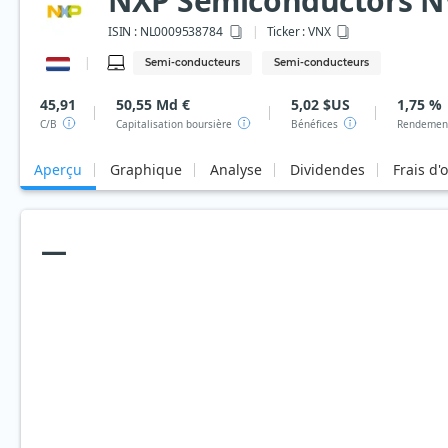
NXP Semiconductors N
ISIN :
NL0009538784
Ticker :
VNX
Semi-conducteurs
Semi-conducteurs
45,91
50,55 Md €
5,02 $US
1,75 %
C/B
Capitalisation boursière
Bénéfices
Rendement
Aperçu
Graphique
Analyse
Dividendes
Frais d'
—