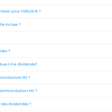
heter pour 1 000,00 € ?
le incluse ?
ndes ?
ue-t-il le dividende?
miconductors NV ?
 Semiconductors NV ?
 des dividendes ?