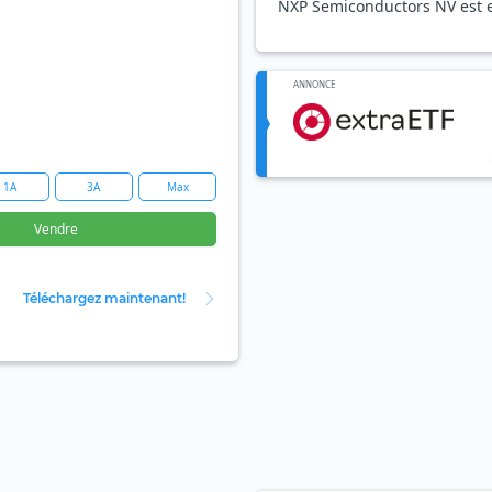
NXP Semiconductors NV est e
ANNONCE
1A
3A
Max
Vendre
Téléchargez maintenant!