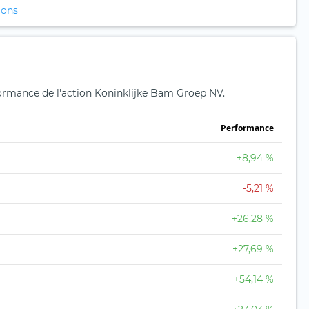
ions
rformance de l'action Koninklijke Bam Groep NV.
Performance
+8,94 %
-5,21 %
+26,28 %
+27,69 %
+54,14 %