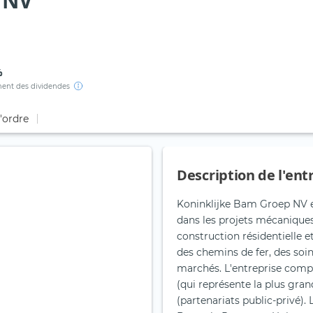
 NV
%
ent des dividendes
d'ordre
Description de l'ent
Koninklijke Bam Groep NV e
dans les projets mécaniques,
construction résidentielle e
des chemins de fer, des so
marchés. L'entreprise compt
(qui représente la plus grand
(partenariats public-privé).