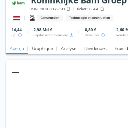
Koninklijke Bam Groep
ISIN :
NL0000337319
Ticker :
BGPA
Construction
Technologie et construction
14,44
2,98 Md €
0,80 €
2,60 
C/B
Capitalisation boursière
Bénéfices
Rendem
Aperçu
Graphique
Analyse
Dividendes
Frais 
—