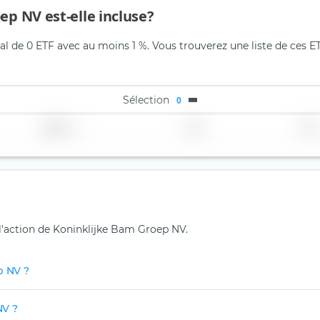
ep NV est-elle incluse?
l de 0 ETF avec au moins 1 %. Vous trouverez une liste de ces ET
Sélection
0
Région
Pays
TER
 l'action de Koninklijke Bam Groep NV.
p NV ?
NV ?