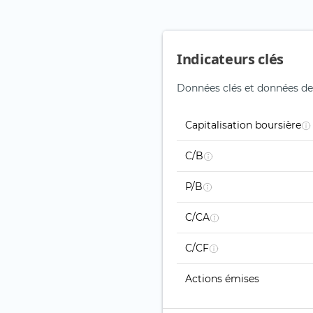
Indicateurs clés
Données clés et données de
Capitalisation boursière
C/B
P/B
C/CA
C/CF
Actions émises