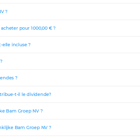
NV ?
acheter pour 1 000,00 € ?
elle incluse ?
 ?
dendes ?
ribue-t-il le dividende?
ijke Bam Groep NV ?
inklijke Bam Groep NV ?