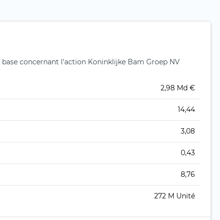
 base concernant l'action Koninklijke Bam Groep NV
2,98 Md €
14,44
3,08
0,43
8,76
272 M Unité