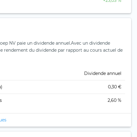
+23,03 %
roep NV paie un dividende annuel.
Avec un dividende
 le rendement du dividende par rapport au cours actuel de
Dividende annuel
u)
0,30 €
s
2,60 %
ques