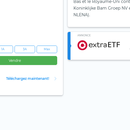
Bas et le Royaume-Uni contr
Koninklijke Bam Groep NV es
NLENA).
ANNONCE
1A
3A
Max
Vendre
Téléchargez maintenant!