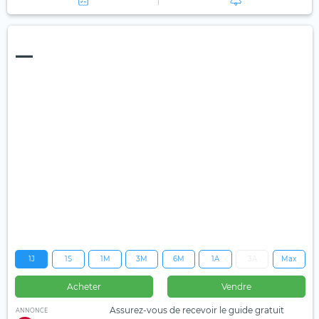
—
1J
1S
1M
3M
6M
1A
3A
Max
Acheter
Vendre
Assurez-vous de recevoir le guide gratuit
ANNONCE