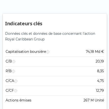
Indicateurs clés
Données clés et données de base concernant l'action
Royal Caribbean Group
Capitalisation boursière
74,18 Md €
C/B
20,19
P/B
8,35
C/CA
4,75
C/CF
12,79
Actions émises
267 M Unité