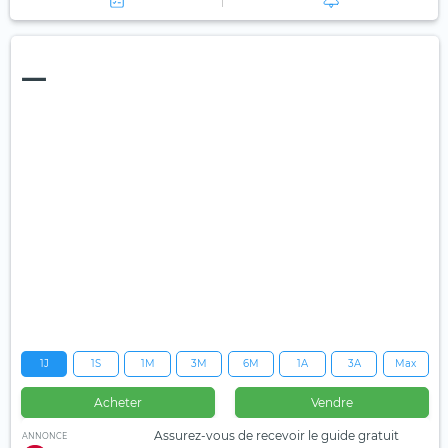
—
1J
1S
1M
3M
6M
1A
3A
Max
Acheter
Vendre
Assurez-vous de recevoir le guide gratuit
ANNONCE