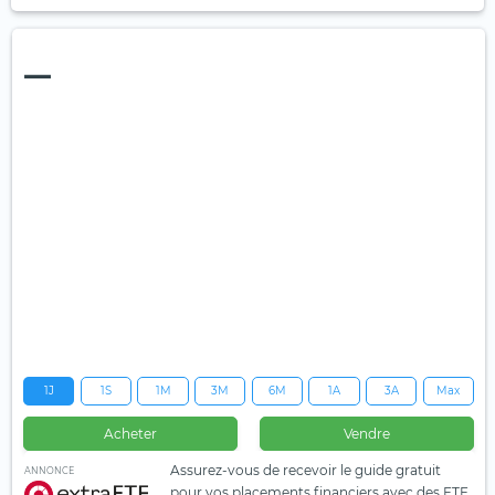
—
1J
1S
1M
3M
6M
1A
3A
Max
Acheter
Vendre
Assurez-vous de recevoir le guide gratuit
ANNONCE
pour vos placements financiers avec des ETF.