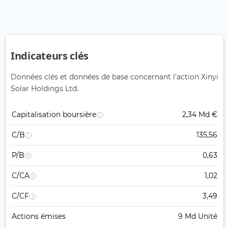
Indicateurs clés
Données clés et données de base concernant l'action Xinyi
Solar Holdings Ltd.
Capitalisation boursière
2,34 Md €
C/B
135,56
P/B
0,63
C/CA
1,02
C/CF
3,49
Actions émises
9 Md Unité