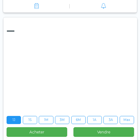
—
1J
1S
1M
3M
6M
1A
3A
Max
Acheter
Vendre