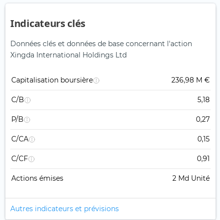
Indicateurs clés
Données clés et données de base concernant l'action
Xingda International Holdings Ltd
Capitalisation boursière
236,98 M €
C/B
5,18
P/B
0,27
C/CA
0,15
C/CF
0,91
Actions émises
2 Md Unité
Autres indicateurs et prévisions