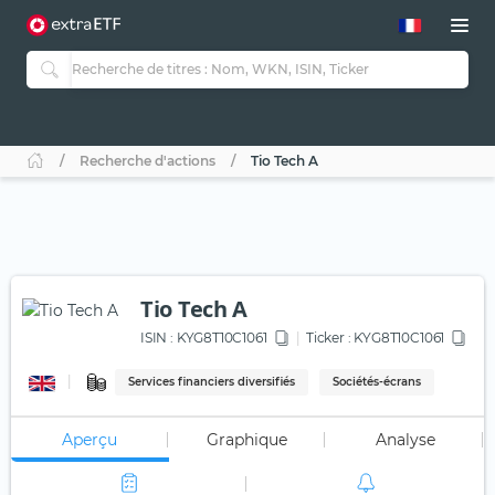
Recherche d'actions
Tio Tech A
Tio Tech A
ISIN :
KYG8T10C1061
Ticker :
KYG8T10C1061
Services financiers diversifiés
Sociétés-écrans
Aperçu
Graphique
Analyse