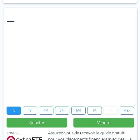
—
1J
1S
1M
3M
6M
1A
3A
Max
Acheter
Vendre
Assurez-vous de recevoir le guide gratuit
ANNONCE
pour vos placements financiers avec des ETF.