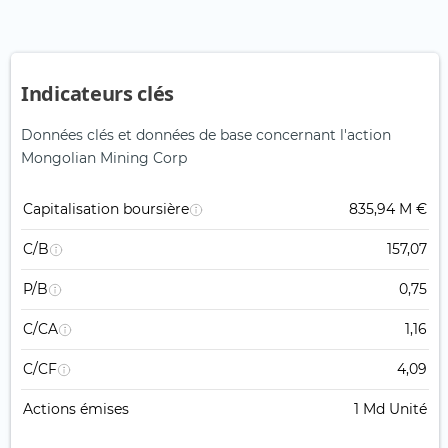
Indicateurs clés
Données clés et données de base concernant l'action
Mongolian Mining Corp
Capitalisation boursière
835,94 M €
C/B
157,07
P/B
0,75
C/CA
1,16
C/CF
4,09
Actions émises
1 Md Unité