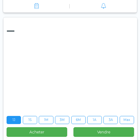
—
1J
1S
1M
3M
6M
1A
3A
Max
Acheter
Vendre