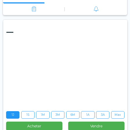
—
1J
1S
1M
3M
6M
1A
3A
Max
Acheter
Vendre