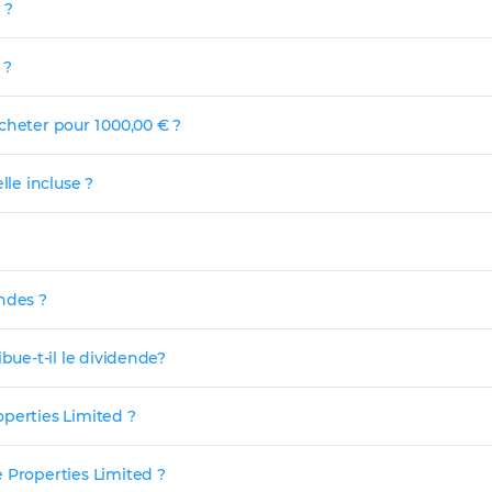
 ?
 ?
cheter pour 1 000,00 € ?
lle incluse ?
ndes ?
bue-t-il le dividende?
operties Limited ?
 Properties Limited ?