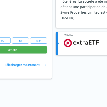
hôtelières. La société a été 
détient une participation de
Swire Properties Limited est
HKSEHK).
ANNONCE
1A
3A
Max
Vendre
Téléchargez maintenant!