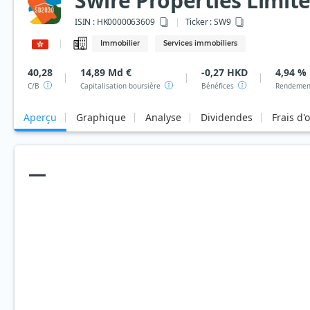
Swire Properties Limit
ISIN :
HK0000063609
Ticker :
SW9
Immobilier
Services immobiliers
40,28
14,89 Md €
-0,27 HKD
4,94 %
C/B
Capitalisation boursière
Bénéfices
Rendement
Aperçu
Graphique
Analyse
Dividendes
Frais d'
—