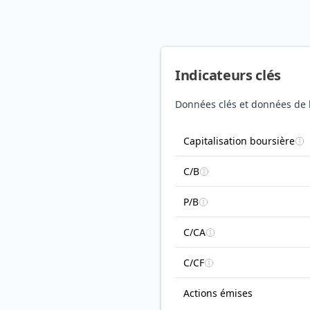
Indicateurs clés
Données clés et données de b
Capitalisation boursière
C/B
P/B
C/CA
C/CF
Actions émises