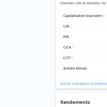
Données clés et données de b
Capitalisation boursière
C/B
P/B
C/CA
C/CF
Actions émises
Autres indicateurs et prévisi
Rendements