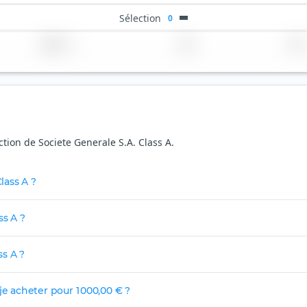
Sélection
0
Région
Pays
TER
ction de Societe Generale S.A. Class A.
lass A ?
ss A ?
ss A ?
je acheter pour 1 000,00 € ?