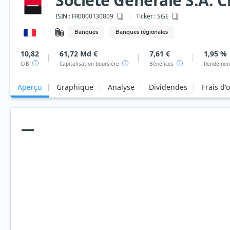
Societe Generale S.A. C
ISIN :
FR0000130809
Ticker :
SGE
Banques
Banques régionales
10,82
61,72 Md €
7,61 €
1,95 %
C/B
Capitalisation boursière
Bénéfices
Rendement
Aperçu
Graphique
Analyse
Dividendes
Frais d'
—