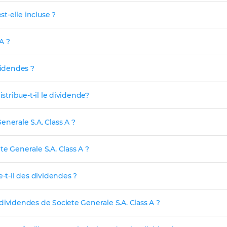
st-elle incluse ?
A ?
videndes ?
stribue-t-il le dividende?
nerale S.A. Class A ?
e Generale S.A. Class A ?
-t-il des dividendes ?
dividendes de Societe Generale S.A. Class A ?