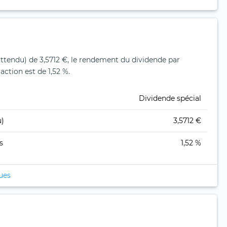
ttendu) de 3,5712 €, le rendement du dividende par
action est de 1,52 %.
Dividende spécial
u)
3,5712 €
s
1,52 %
ques