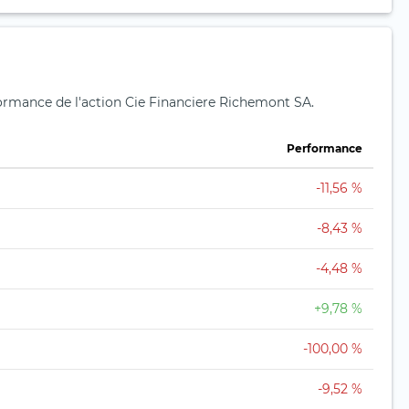
rformance de l'action Cie Financiere Richemont SA.
Performance
-11,56 %
-8,43 %
-4,48 %
+9,78 %
-100,00 %
-9,52 %