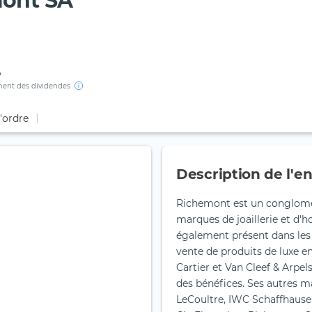
mont SA
%
ent des dividendes
d'ordre
Description de l'en
Richemont est un conglomér
marques de joaillerie et d'
également présent dans les a
vente de produits de luxe en
Cartier et Van Cleef & Arpel
des bénéfices. Ses autres 
LeCoultre, IWC Schaffhause