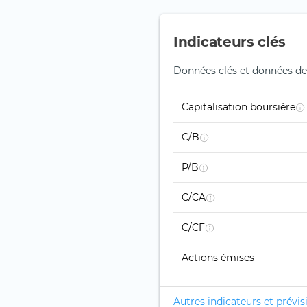
Indicateurs clés
Données clés et données de
Capitalisation boursière
C/B
P/B
C/CA
C/CF
Actions émises
Autres indicateurs et prévis