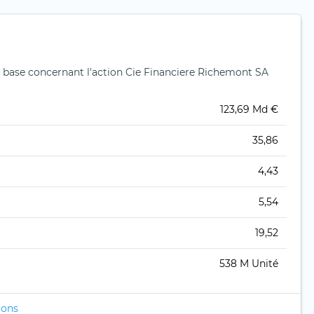
 base concernant l'action Cie Financiere Richemont SA
123,69 Md €
35,86
4,43
5,54
19,52
538 M Unité
ions