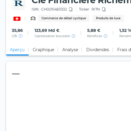
Cie Financiere Riche
ISIN :
CH0210483332
Ticker :
RITN
Commerce de détail cyclique
Produits de luxe
35,86
123,69 Md €
5,88 €
1,52 
C/B
Capitalisation boursière
Bénéfices
Rendem
Aperçu
Graphique
Analyse
Dividendes
Frais 
—