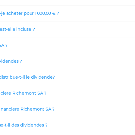
je acheter pour 1 000,00 € ?
st-elle incluse ?
SA ?
videndes ?
stribue-t-il le dividende?
nciere Richemont SA ?
Financiere Richemont SA ?
-t-il des dividendes ?