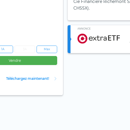
Cie Financiere Richemont SA
CHSSX).
ANNONCE
1A
3A
Max
Vendre
Téléchargez maintenant!