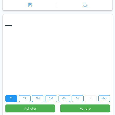
—
1J
1S
1M
3M
6M
1A
3A
Max
Acheter
Vendre