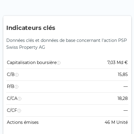
Indicateurs clés
Données clés et données de base concernant l'action PSP
Swiss Property AG
Capitalisation boursière
7,03 Md €
C/B
15,85
P/B
—
C/CA
18,28
C/CF
—
Actions émises
46 M Unité