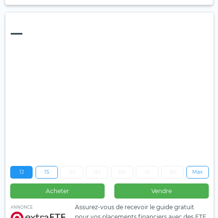
—
1J
1S
1M
3M
6M
1A
3A
Max
Acheter
Vendre
Assurez-vous de recevoir le guide gratuit
ANNONCE
pour vos placements financiers avec des ETF.