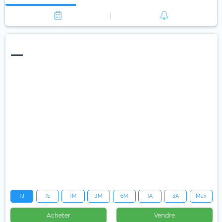
—
1J
1S
1M
3M
6M
1A
3A
Max
Acheter
Vendre