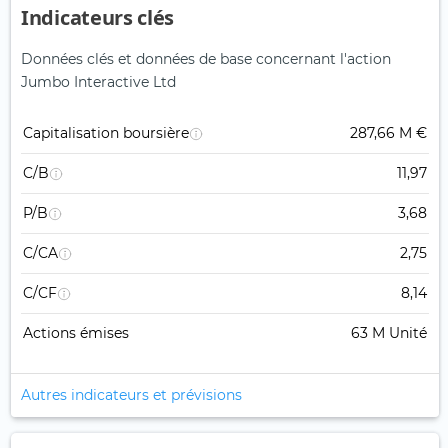
Indicateurs clés
Données clés et données de base concernant l'action
Jumbo Interactive Ltd
Capitalisation boursière
287,66 M €
C/B
11,97
P/B
3,68
C/CA
2,75
C/CF
8,14
Actions émises
63 M Unité
Autres indicateurs et prévisions