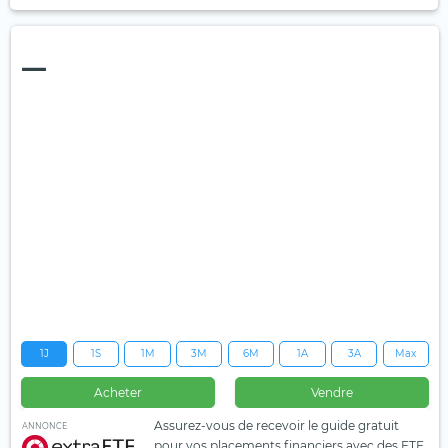
—
1J
1S
1M
3M
6M
1A
3A
Max
Acheter
Vendre
Assurez-vous de recevoir le guide gratuit
ANNONCE
pour vos placements financiers avec des ETF.