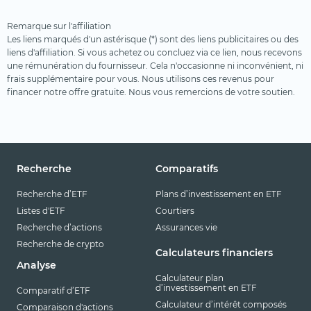
Remarque sur l'affiliation
Les liens marqués d'un astérisque (*) sont des liens publicitaires ou des
liens d'affiliation. Si vous achetez ou concluez via ce lien, nous recevons
une rémunération du fournisseur. Cela n'occasionne ni inconvénient, ni
frais supplémentaire pour vous. Nous utilisons ces revenus pour
financer notre offre gratuite. Nous vous remercions de votre soutien.
Recherche
Comparatifs
Recherche d’ETF
Plans d’investissement en ETF
Listes d'ETF
Courtiers
Recherche d’actions
Assurances vie
Recherche de crypto
Calculateurs financiers
Analyse
Calculateur plan
d’investissement en ETF
Comparatif d’ETF
Calculateur d’intérêt composés
Comparaison d'actions