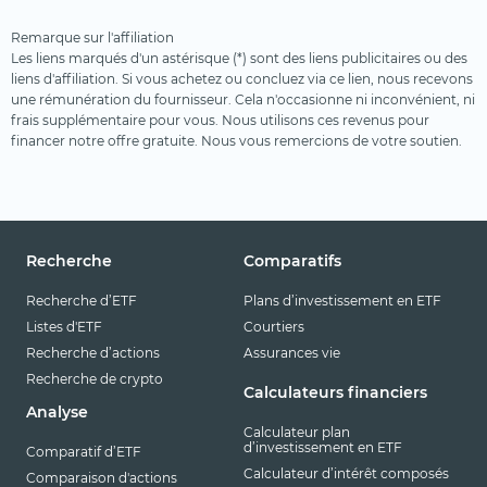
Remarque sur l'affiliation
Les liens marqués d'un astérisque (*) sont des liens publicitaires ou des
liens d'affiliation. Si vous achetez ou concluez via ce lien, nous recevons
une rémunération du fournisseur. Cela n'occasionne ni inconvénient, ni
frais supplémentaire pour vous. Nous utilisons ces revenus pour
financer notre offre gratuite. Nous vous remercions de votre soutien.
Recherche
Comparatifs
Recherche d’ETF
Plans d’investissement en ETF
Listes d'ETF
Courtiers
Recherche d’actions
Assurances vie
Recherche de crypto
Calculateurs financiers
Analyse
Calculateur plan
d’investissement en ETF
Comparatif d’ETF
Calculateur d’intérêt composés
Comparaison d'actions