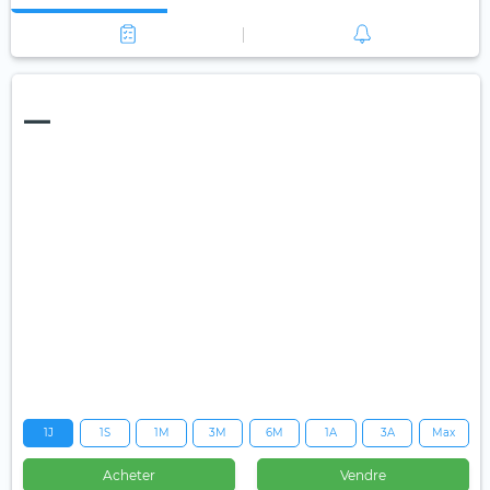
—
1J
1S
1M
3M
6M
1A
3A
Max
Acheter
Vendre