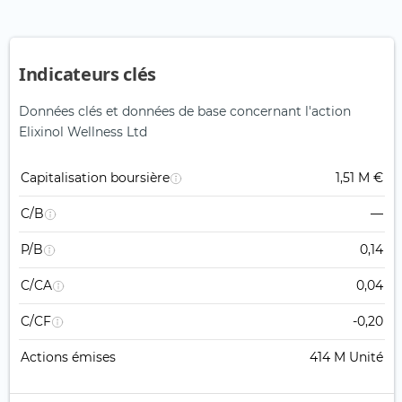
Indicateurs clés
Données clés et données de base concernant l'action
Elixinol Wellness Ltd
Capitalisation boursière
1,51 M €
C/B
—
P/B
0,14
C/CA
0,04
C/CF
-0,20
Actions émises
414 M Unité