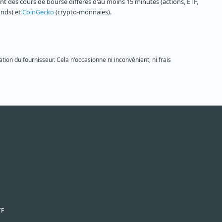
 des cours de bourse différés d'au moins 15 minutes (actions, ETF,
onds) et
CoinGecko
(crypto-monnaies).
tion du fournisseur. Cela n'occasionne ni inconvénient, ni frais
TF