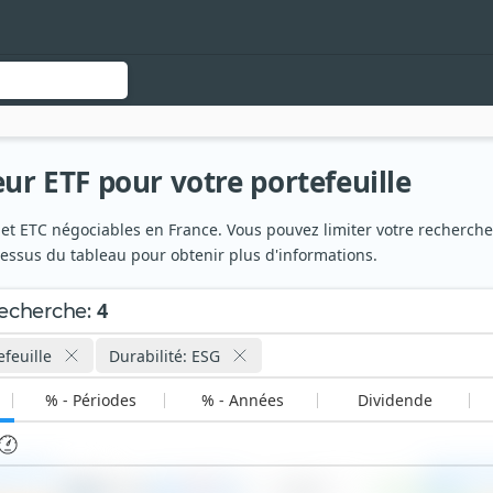
eur ETF pour votre portefeuille
et ETC négociables en France. Vous pouvez limiter votre recherche à 
dessus du tableau pour obtenir plus d'informations.
4
recherche
:
feuille
Durabilité: ESG
% - Périodes
% - Années
Dividende
39 UCITS
Amundi L
0,18 %
6
11,28 €
+0,02 %
ETF