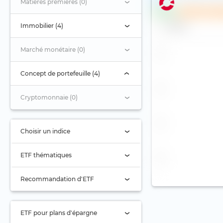
Matières premières (0)
ESG
Plan d'inves
Immobilier (4)
Nom
Marché monétaire (0)
Concept de portefeuille (4)
Cryptomonnaie (0)
Choisir un indice
Sélection de l'indice
ETF thématiques
Actions pétrolières
Recommandation d'ETF
Aérospatiale
Actions Asie
Agriculture
Actions Asie-Pacifique
ETF pour plans d'épargne
(ex Japon)