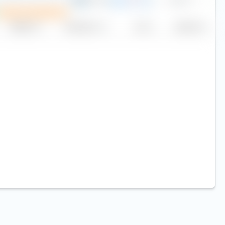
EUR
P
Plan d'investissement
Réplication
Volume (Mio. €)
Cours
Aujourd'hui