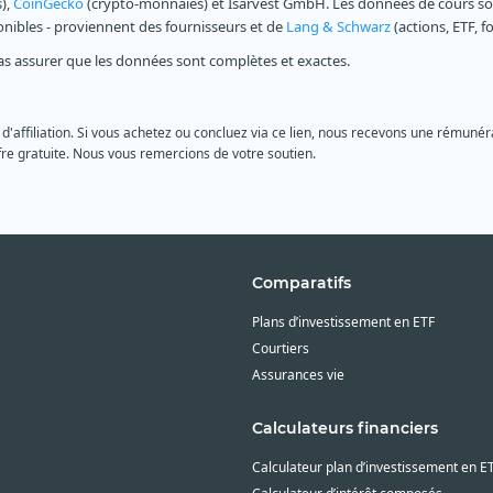
s),
CoinGecko
(crypto-monnaies) et Isarvest GmbH. Les données de cours sont
ponibles - proviennent des fournisseurs et de
Lang & Schwarz
(actions, ETF, f
as assurer que les données sont complètes et exactes.
 d'affiliation. Si vous achetez ou concluez via ce lien, nous recevons une rémunéra
re gratuite. Nous vous remercions de votre soutien.
Comparatifs
Plans d’investissement en ETF
Courtiers
Assurances vie
Calculateurs financiers
Calculateur plan d’investissement en E