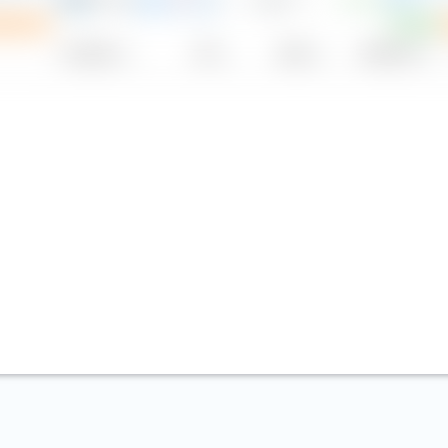
EUR
P
tissement
ESG
Fournisseur
TER
Devise
Distribution