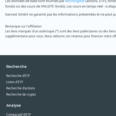
Private Equity
Les données de base sont fournies par
Morningstar
(actions, ETFs, fond
Long Levier
fonds) ou des cours de VNI (ETF, fonds). Les cours en temps réel - si dis
Robotique
Short
Isarvest GmbH ne garantit pas les informations présentées et ne peut p
Santé
Short Levier
Remarque sur l'affiliation
Santé
Les liens marqués d'un astérisque (*) sont des liens publicitaires ou des liens
Semi-conducteurs
supplémentaire pour vous. Nous utilisons ces revenus pour financer notre off
Technologies innovantes
Technologies médicales
Terres rares
Recherche
Uranium
Recherche d’ETF
Ville intelligente
Listes d'ETF
Recherche d’actions
Voyages et loisirs
Recherche de crypto
Analyse
Comparatif d’ETF