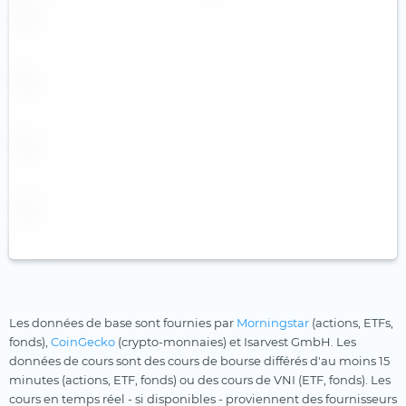
Robotique
Santé
Santé
Semi-conducteurs
Technologies innovantes
Technologies médicales
Terres rares
Uranium
Ville intelligente
Voyages et loisirs
Les données de base sont fournies par
Morningstar
(actions, ETFs,
fonds),
CoinGecko
(crypto-monnaies) et Isarvest GmbH. Les
données de cours sont des cours de bourse différés d'au moins 15
minutes (actions, ETF, fonds) ou des cours de VNI (ETF, fonds). Les
cours en temps réel - si disponibles - proviennent des fournisseurs