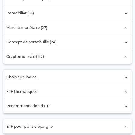
Immobilier (36)
Marché monétaire (27)
Concept de portefeuille (24)
Cryptomonnaie (122)
Choisir un indice
Sélection de l'indice
ETF thématiques
Actions pétrolières
Recommandation d'ETF
Aérospatiale
Actions Asie
Agriculture
ETF pour plans d'épargne
Actions Asie-Pacifique (ex Japon)
Alimentation et Boissons