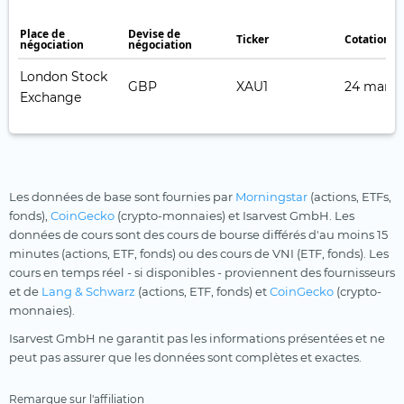
Place de
Devise de
Ticker
Cotation e
négociation
négociation
London Stock
GBP
XAU1
24 mars 
Exchange
Les données de base sont fournies par
Morningstar
(actions, ETFs,
fonds),
CoinGecko
(crypto-monnaies) et Isarvest GmbH. Les
données de cours sont des cours de bourse différés d'au moins 15
minutes (actions, ETF, fonds) ou des cours de VNI (ETF, fonds). Les
cours en temps réel - si disponibles - proviennent des fournisseurs
et de
Lang & Schwarz
(actions, ETF, fonds) et
CoinGecko
(crypto-
monnaies).
Isarvest GmbH ne garantit pas les informations présentées et ne
peut pas assurer que les données sont complètes et exactes.
Remarque sur l'affiliation