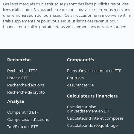
Les liens marqués d'un astérisque (*) sont des liens publicitaires ou des
liens d'affiliation. Si vous achetez ou concluez via ce lien, nous recevons
une rémunération du fournisseur. Cela n'occasionne ni inconvénient, ni
frais supplémentaire pour vous. Nous utilisons ces revenus pour
financer notre offre gratuite. Nous vous remercions de votre soutien.
Recherche
Comparatifs
Recherche d’ETF
Plans d’investissement en ETF
Listes d'ETF
Courtiers
Recherche d’actions
Assurances vie
Recherche de crypto
Calculateurs financiers
Analyse
Calculateur plan
d’investissement en ETF
Comparatif d’ETF
Calculateur d’intérêt composés
Comparaison d'actions
Calculateur de rééquilibrage
Top/Flop des ETF