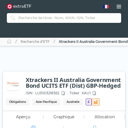
Recherche d’ETF
Xtrackers II Australia Government Bon
Xtrackers II Australia Government
Bond UCITS ETF (Dist) GBP-Hedged
ISIN :
LU3003218362
Ticker :
XAU1
Obligations
Asie-Pacifique
Australie
£
Aperçu
Graphique
Allocation