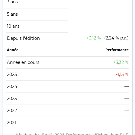
3 ans
—
—
5 ans
—
10 ans
+3,12 %
(2,24 % p.a.)
Depuis l'édition
Année
Performance
Année en cours
+3,32 %
2025
-1,13 %
2024
—
2023
—
2022
—
2021
—
À la date du : 6 août 2026.
Performance affichée dans EUR.