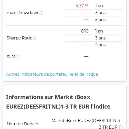
-4,37 %
1 an
max. Drawdown
—
3 ans
—
5 ans
0,10
1 an
Sharpe Ratio
—
3 ans
—
5 ans
XLM
—
Autres indicateurs de portefeuille et de risque
Informations sur Markit iBoxx
EUREZ(DEESFRITNL)1-3 TR EUR l'indice
Markit iBoxx EUREZ(DEESFRITNL)1-
Nom de l'indice
3 TR EUR
(1)