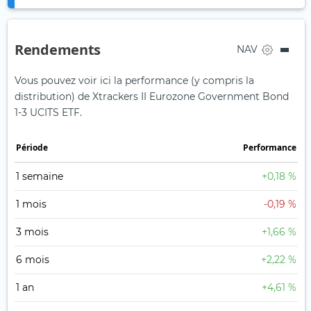
Rendements
NAV
Vous pouvez voir ici la performance (y compris la
distribution) de Xtrackers II Eurozone Government Bond
1-3 UCITS ETF.
Période
Performance
1 semaine
+0,18 %
1 mois
-0,19 %
3 mois
+1,66 %
6 mois
+2,22 %
1 an
+4,61 %