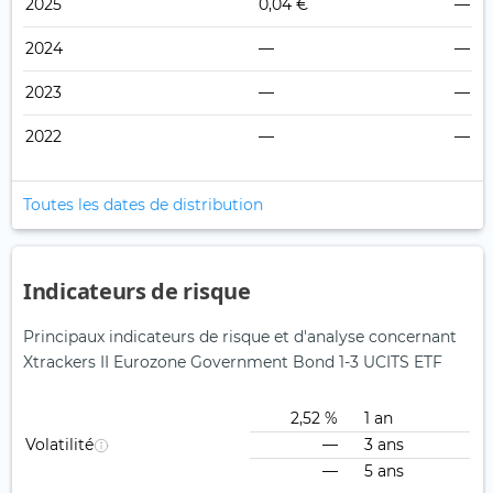
2025
0,04 €
—
2024
—
—
2023
—
—
2022
—
—
Toutes les dates de distribution
Indicateurs de risque
Principaux indicateurs de risque et d'analyse concernant
Xtrackers II Eurozone Government Bond 1-3 UCITS ETF
2,52 %
1 an
Volatilité
—
3 ans
—
5 ans