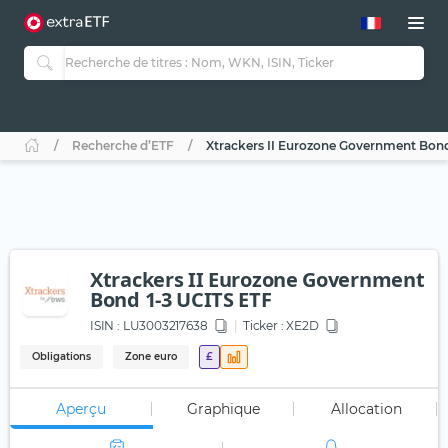
Recherche d’ETF
Xtrackers II Eurozone Government Bond
Xtrackers II Eurozone Government
Bond 1-3 UCITS ETF
ISIN :
LU3003217638
Ticker :
XE2D
Obligations
Zone euro
£
Aperçu
Graphique
Allocation