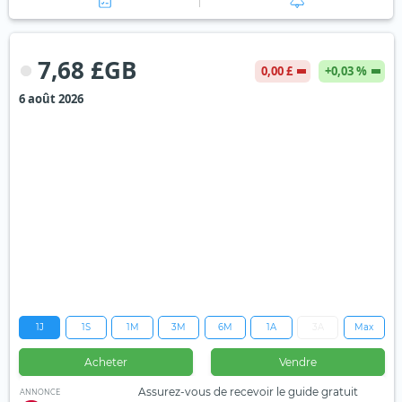
7,68 £GB
0,00 £
+0,03 %
6 août 2026
1J
1S
1M
3M
6M
1A
3A
Max
Acheter
Vendre
Assurez-vous de recevoir le guide gratuit
ANNONCE