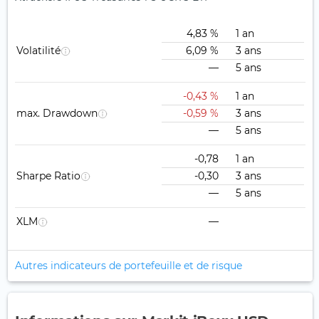
4,83 %
1 an
Volatilité
6,09 %
3 ans
—
5 ans
-0,43 %
1 an
max. Drawdown
-0,59 %
3 ans
—
5 ans
-0,78
1 an
Sharpe Ratio
-0,30
3 ans
—
5 ans
XLM
—
Autres indicateurs de portefeuille et de risque