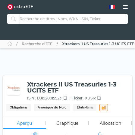
Recherche d’ETF
Xtrackers II US Treasuries 1-3 UCITS ETF
Xtrackers II US Treasuries 1-3
UCITS ETF
ISIN :
LU1920015523
Ticker :
XUS1x
Obligations
Amérique du Nord
États-Unis
Aperçu
Graphique
Allocation