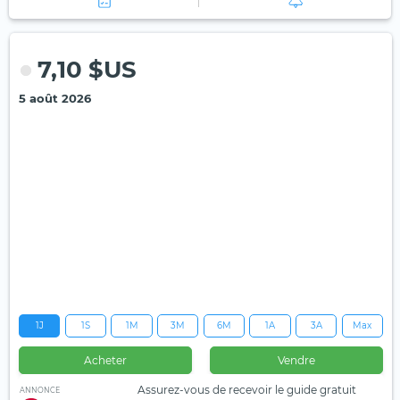
7,10 $US
5 août 2026
1J
1S
1M
3M
6M
1A
3A
Max
Acheter
Vendre
Assurez-vous de recevoir le guide gratuit
ANNONCE