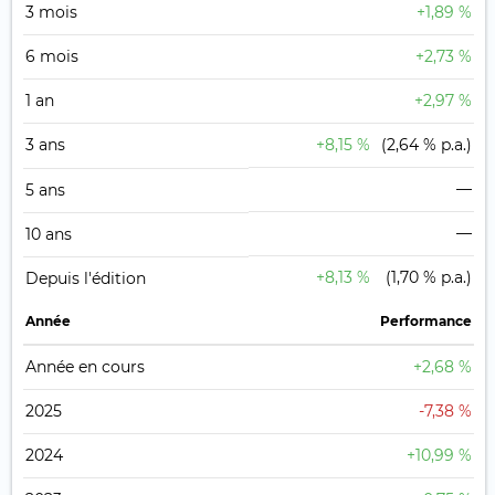
3 mois
+1,89 %
6 mois
+2,73 %
1 an
+2,97 %
3 ans
+8,15 %
(2,64 % p.a.)
—
5 ans
—
10 ans
+8,13 %
(1,70 % p.a.)
Depuis l'édition
Année
Performance
Année en cours
+2,68 %
2025
-7,38 %
2024
+10,99 %