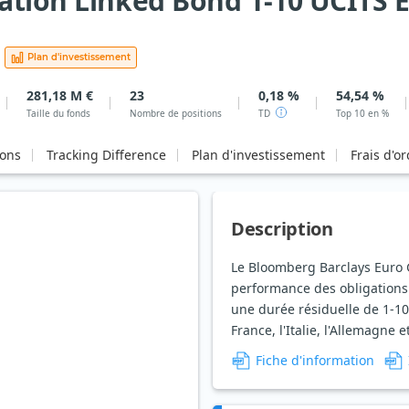
ation Linked Bond 1-10 UCITS ET
Plan d'investissement
281,18 M €
23
0,18 %
54,54 %
Taille du fonds
Nombre de positions
TD
Top 10 en %
ions
Tracking Difference
Plan d'investissement
Frais d'o
Description
Le Bloomberg Barclays Euro 
performance des obligations d
une durée résiduelle de 1-10
France, l'Italie, l'Allemagne e
Fiche d'information