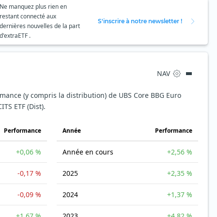
Ne manquez plus rien en
restant connecté aux
S'inscrire à notre newsletter !
dernières nouvelles de la part
d'extraETF .
NAV
ormance (y compris la distribution) de UBS Core BBG Euro
ITS ETF (Dist).
Performance
Année
Performance
+0,06 %
Année en cours
+2,56 %
-0,17 %
2025
+2,35 %
-0,09 %
2024
+1,37 %
+1,67 %
2023
+4,82 %