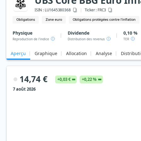
UBS Core BBG Euro Infl
ISIN :
LU1645380368
Ticker :
FRC3
Obligations
Zone euro
Obligations protégées contre l'inflation
Physique
Dividende
0,10 %
Reproduction de l'indice
Distribution des revenus
TER
Aperçu
Graphique
Allocation
Analyse
Distribut
14,74 €
+0,03 €
+0,22 %
7 août 2026