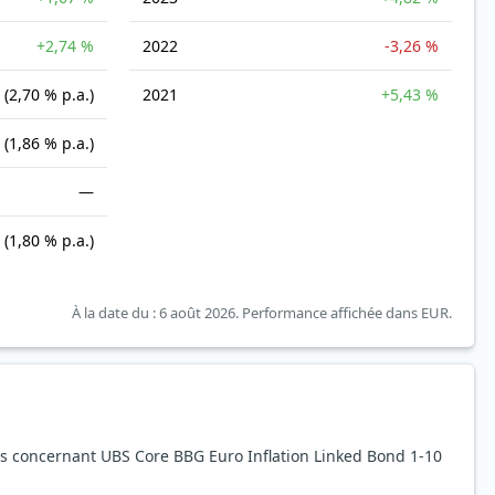
+2,74 %
2022
-3,26 %
(2,70 % p.a.)
2021
+5,43 %
(1,86 % p.a.)
—
(1,80 % p.a.)
À la date du : 6 août 2026.
Performance affichée dans EUR.
 concernant UBS Core BBG Euro Inflation Linked Bond 1-10