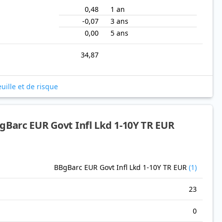
0,48
1 an
-0,07
3 ans
0,00
5 ans
34,87
uille et de risque
gBarc EUR Govt Infl Lkd 1-10Y TR EUR
BBgBarc EUR Govt Infl Lkd 1-10Y TR EUR
(1)
23
0