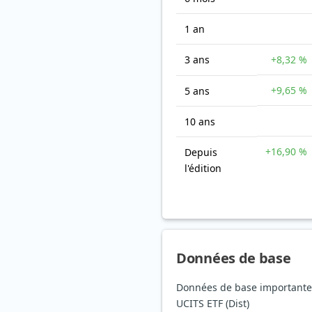
1 an
3 ans
+8,32 %
+9,65 %
5 ans
10 ans
+16,90 %
Depuis
l'édition
Données de base
Données de base importantes
UCITS ETF (Dist)