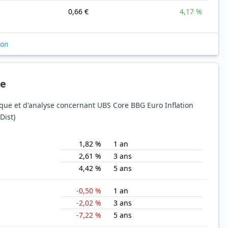
0,66 €
4,17 %
ion
ue
sque et d'analyse concernant UBS Core BBG Euro Inflation
Dist)
1,82 %
1 an
2,61 %
3 ans
4,42 %
5 ans
-0,50 %
1 an
-2,02 %
3 ans
-7,22 %
5 ans