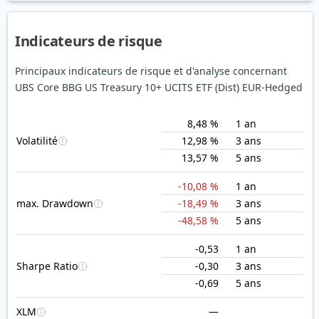
Indicateurs de risque
Principaux indicateurs de risque et d'analyse concernant
UBS Core BBG US Treasury 10+ UCITS ETF (Dist) EUR-Hedged
8,48 %
1 an
Volatilité
12,98 %
3 ans
13,57 %
5 ans
-10,08 %
1 an
max. Drawdown
-18,49 %
3 ans
-48,58 %
5 ans
-0,53
1 an
Sharpe Ratio
-0,30
3 ans
-0,69
5 ans
XLM
—