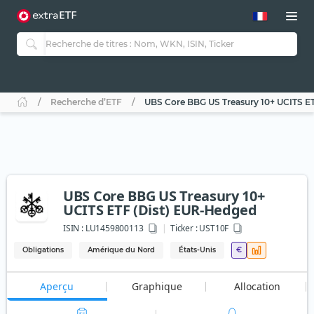
Recherche d’ETF
UBS Core BBG US Treasury 10+ UCITS E
UBS Core BBG US Treasury 10+
UCITS ETF (Dist) EUR-Hedged
ISIN :
LU1459800113
Ticker :
UST10F
Obligations
Amérique du Nord
États-Unis
€
Aperçu
Graphique
Allocation