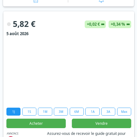
5,82 €
+0,02 €
+0,34 %
5 août 2026
1J
1S
1M
3M
6M
1A
3A
Max
Acheter
Vendre
Assurez-vous de recevoir le guide gratuit pour
ANNONCE