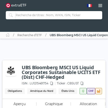
Recherche d’ETF
UBS Bloomberg MSCI US Liquid Corpora
UBS Bloomberg MSCI US Liquid
Corporates Sustainable UCITS ETF
(Dist) CHF-Hedged
ISIN :
LU1215461754
Ticker :
CBSUST
Obligations
Amérique du Nord
États-Unis
CHF
Aperçu
Graphique
Allocation