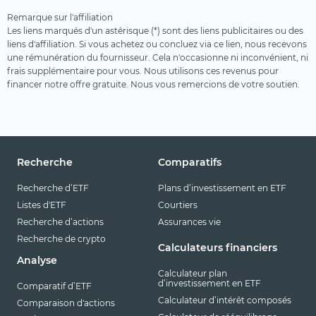
Remarque sur l'affiliation
Les liens marqués d'un astérisque (*) sont des liens publicitaires ou des
liens d'affiliation. Si vous achetez ou concluez via ce lien, nous recevons
une rémunération du fournisseur. Cela n'occasionne ni inconvénient, ni
frais supplémentaire pour vous. Nous utilisons ces revenus pour
financer notre offre gratuite. Nous vous remercions de votre soutien.
Recherche
Comparatifs
Recherche d’ETF
Plans d’investissement en ETF
Listes d'ETF
Courtiers
Recherche d’actions
Assurances vie
Recherche de crypto
Calculateurs financiers
Analyse
Calculateur plan
d’investissement en ETF
Comparatif d’ETF
Calculateur d’intérêt composés
Comparaison d'actions