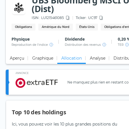
UBS Bloomberg MSCI US
(Dist)
ISIN :
LU1215461085
Ticker :
UC97
Obligations
Amérique du Nord
États-Unis
Obligations d'en
Physique
Dividende
0,20 
Reproduction de l'indice
Distribution des revenus
TER
Aperçu
Graphique
Allocation
Analyse
Distrib
ANNONCE
Ne manquez plus rien en restant con
Top 10 des holdings
Ici, vous pouvez voir les 10 plus grandes positions du