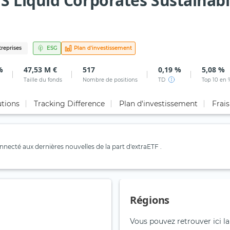
 Liquid Corporates Sustainabl
treprises
ESG
Plan d'investissement
%
47,53 M €
517
0,19 %
5,08 %
Taille du fonds
Nombre de positions
TD
Top 10 en 
utions
Tracking Difference
Plan d'investissement
Frais
necté aux dernières nouvelles de la part d'extraETF .
Régions
Vous pouvez retrouver ici la