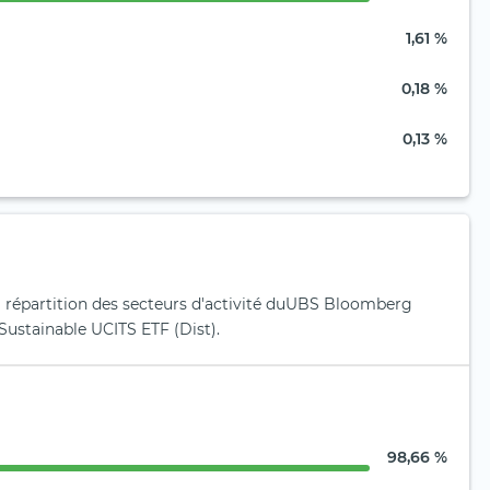
1,61 %
0,18 %
0,13 %
la répartition des secteurs d'activité duUBS Bloomberg
ustainable UCITS ETF (Dist).
98,66 %