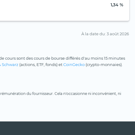
1,34 %
À la date du
: 3 août 2026
e cours sont des cours de bourse différés d'au moins 15 minutes
& Schwarz
(actions, ETF, fonds) et
CoinGecko
(crypto-monnaies).
une rémunération du fournisseur. Cela n'occasionne ni inconvénient, ni