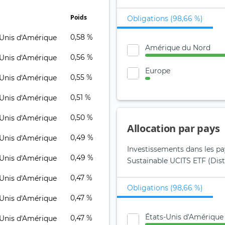
Poids
Obligations (98,66 %)
0,58 %
Amérique du Nord
0,56 %
Europe
0,55 %
0,51 %
0,50 %
Allocation par pays
0,49 %
Investissements dans les p
0,49 %
Sustainable UCITS ETF (Dist
0,47 %
Obligations (98,66 %)
0,47 %
États-Unis d'Amérique
0,47 %