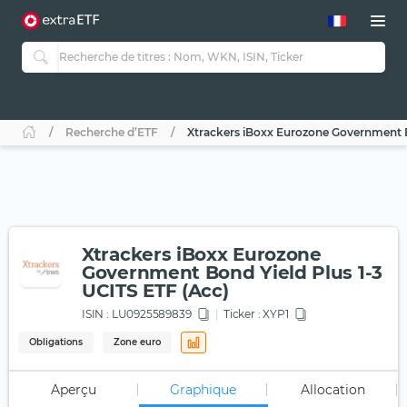
Recherche d’ETF
Xtrackers iBoxx Eurozone Government B
Xtrackers iBoxx Eurozone
Government Bond Yield Plus 1-3
UCITS ETF (Acc)
ISIN :
LU0925589839
Ticker :
XYP1
Obligations
Zone euro
Aperçu
Graphique
Allocation