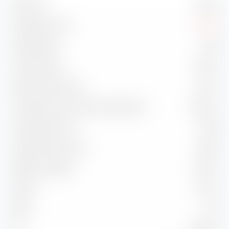
Volatilité
3,29 %
Drawdown max.
-2,35 %
Sharpe Ratio
-0,23
Treynor Ratio
-0,76 %
Ratio d'information
-0,41 %
Corrélation avec l'indice de référence
92,24 %
Capture Ratio Up
91,78
Capture Ratio Down
105,23
Batting Average
41,67 %
Alpha
-0,51 %
Beta
1,03
2