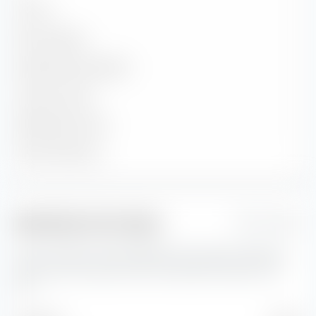
Sous B
—
Non classifiée
—
Moyenne de solvabilité
—
Coupon moyen
—
Rendement actuel
—
Yield to Maturity
—
Indicateurs de risque
1 Jahr
Vous trouverez ici des indicateurs de risque importants
concernant Xtrackers EUR Covered Bond Swap UCITS
ETF.