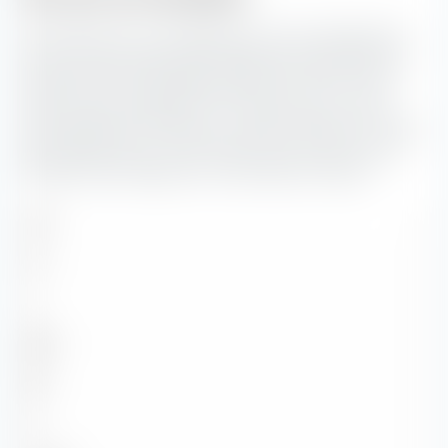
Vous pouvez voir ici la répartition en pourcentage de la
structure de solvabilité des obligations contenues dans
Xtrackers EUR Covered Bond Swap UCITS ETF. Plus la
notation de la solvabilité est mauvaise, plus le risque
d'insolvabilité de l'émetteur concerné est élevé. Le risque
de solvabilité joue un rôle d'autant plus important que
l'échéance des obligations concernées est longue.
AAA
—
AA
—
A
—
BBB
—
BB
—
B
—