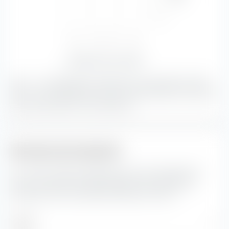
Bas
—
—
—
—
Bas
Moyen
Haut
—
—
—
Sensibilité aux taux d'intérêt
Avec —, les obligations présentant une qualité de crédit
bien et une sensibilité aux taux d'intérêt faible constituent
la plus grande part du portefeuille.
Structure de maturité
Ici, vous trouverez la répartition en pourcentage de la
structure de maturité des obligations incluses dans
Xtrackers EUR Covered Bond Swap UCITS ETF.
Année
—