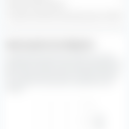
Trésorerie et autres positions
1
% du patrimoine dans les 10 premières positions
100,00 %
Style de gestion des obligations
La "Boîte de style de placement extraETF" est un outil
extrêmement utile pour la construction de portefeuille. La
boîte classe le Xtrackers EUR Covered Bond Swap UCITS
ETF le long de l'axe vertical selon la notation de crédit et
le long de l'axe horizontal selon la sensibilité aux taux
d'intérêt.
Haut
—
—
—
—
Solvabilité
Moyen
—
—
—
—