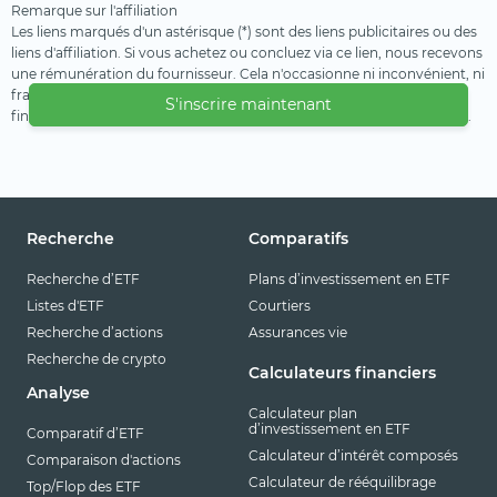
Remarque sur l'affiliation
Les liens marqués d'un astérisque (*) sont des liens publicitaires ou des
liens d'affiliation. Si vous achetez ou concluez via ce lien, nous recevons
une rémunération du fournisseur. Cela n'occasionne ni inconvénient, ni
frais supplémentaire pour vous. Nous utilisons ces revenus pour
S'inscrire maintenant
financer notre offre gratuite. Nous vous remercions de votre soutien.
Recherche
Comparatifs
Recherche d’ETF
Plans d’investissement en ETF
Listes d'ETF
Courtiers
Recherche d’actions
Assurances vie
Recherche de crypto
Calculateurs financiers
Analyse
Calculateur plan
d’investissement en ETF
Comparatif d’ETF
Calculateur d’intérêt composés
Comparaison d'actions
Calculateur de rééquilibrage
Top/Flop des ETF