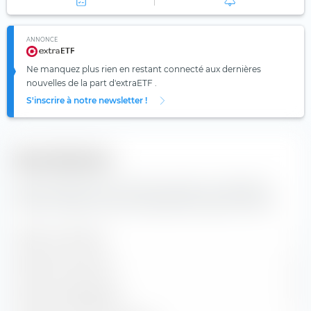
ANNONCE
Ne manquez plus rien en restant connecté aux dernières
nouvelles de la part d'extraETF .
S'inscrire à notre newsletter !
Diversification
Vous trouverez ici le nombre de valeurs composants
l'indice Xtrackers EUR Covered Bond Swap UCITS ETF.
Valeurs contenues
1
Positions en actions
0
Positions obligataires
0