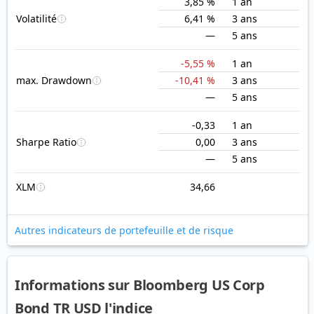
3,85 %
1 an
Volatilité
6,41 %
3 ans
—
5 ans
-5,55 %
1 an
max. Drawdown
-10,41 %
3 ans
—
5 ans
-0,33
1 an
Sharpe Ratio
0,00
3 ans
—
5 ans
XLM
34,66
Autres indicateurs de portefeuille et de risque
Informations sur Bloomberg US Corp
Bond TR USD l'indice