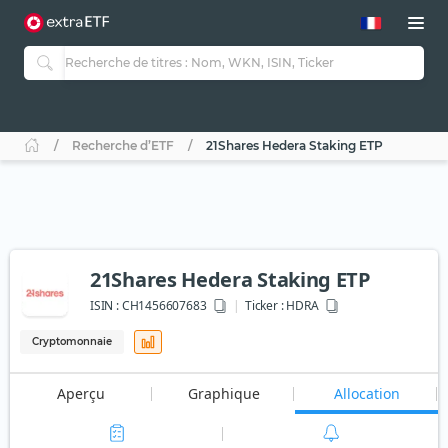
Recherche d’ETF
21Shares Hedera Staking ETP
21Shares Hedera Staking ETP
ISIN :
CH1456607683
Ticker :
HDRA
Cryptomonnaie
Aperçu
Graphique
Allocation