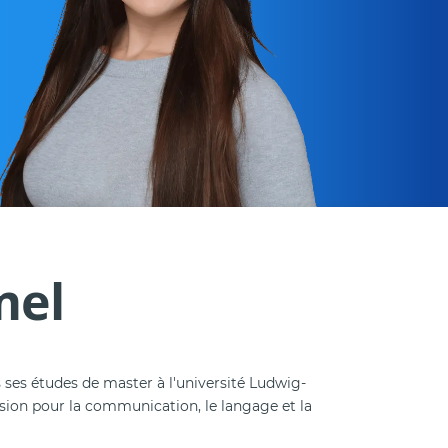
mel
 ses études de master à l'université Ludwig-
assion pour la communication, le langage et la