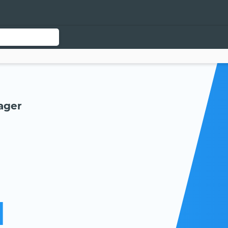
ager
l