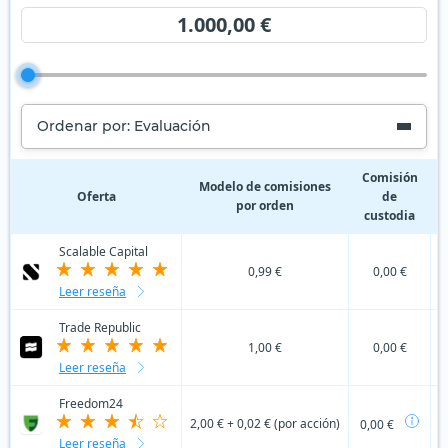
1.000,00 €
Ordenar por: Evaluación
Comisión
C
Modelo de comisiones
Oferta
de
por orden
custodia
Scalable Capital
0,99 €
0,00 €
Leer reseña
Trade Republic
1,00 €
0,00 €
Leer reseña
Freedom24
2,00 € + 0,02 € (por acción)
0,00 €
Leer reseña