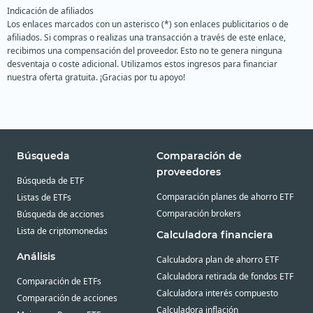
Indicación de afiliados
Los enlaces marcados con un asterisco (*) son enlaces publicitarios o de
afiliados. Si compras o realizas una transacción a través de este enlace,
recibimos una compensación del proveedor. Esto no te genera ninguna
desventaja o coste adicional. Utilizamos estos ingresos para financiar
nuestra oferta gratuita. ¡Gracias por tu apoyo!
Búsqueda
Comparación de
proveedores
Búsqueda de ETF
Comparación planes de ahorro ETF
Listas de ETFs
Comparación brokers
Búsqueda de acciones
Lista de criptomonedas
Calculadora financiera
Análisis
Calculadora plan de ahorro ETF
Calculadora retirada de fondos ETF
Comparación de ETFs
Calculadora interés compuesto
Comparación de acciones
Calculadora inflación