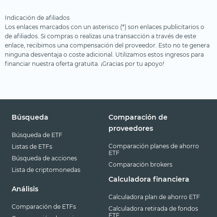
Indicación de afiliados
Los enlaces marcados con un asterisco (*) son enlaces publicitarios o
de afiliados. Si compras o realizas una transacción a través de este
enlace, recibimos una compensación del proveedor. Esto no te genera
ninguna desventaja o coste adicional. Utilizamos estos ingresos para
financiar nuestra oferta gratuita. ¡Gracias por tu apoyo!
Búsqueda
Comparación de
proveedores
Búsqueda de ETF
Comparación planes de ahorro
Listas de ETFs
ETF
Búsqueda de acciones
Comparación brokers
Lista de criptomonedas
Calculadora financiera
Análisis
Calculadora plan de ahorro ETF
Comparación de ETFs
Calculadora retirada de fondos
ETF