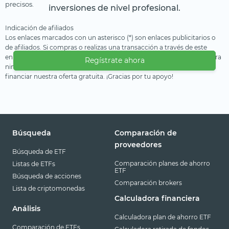
precisos.
inversiones de nivel profesional.
Indicación de afiliados
Los enlaces marcados con un asterisco (*) son enlaces publicitarios o
de afiliados. Si compras o realizas una transacción a través de este
enlace, recibimos una compensación del proveedor. Esto no te genera
Regístrate ahora
ninguna desventaja o coste adicional. Utilizamos estos ingresos para
financiar nuestra oferta gratuita. ¡Gracias por tu apoyo!
Búsqueda
Comparación de
proveedores
Búsqueda de ETF
Comparación planes de ahorro
Listas de ETFs
ETF
Búsqueda de acciones
Comparación brokers
Lista de criptomonedas
Calculadora financiera
Análisis
Calculadora plan de ahorro ETF
Comparación de ETFs