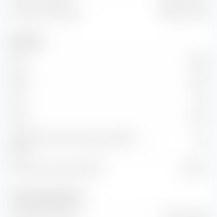
Valor de la empresa
142,98 mil M€
Datos clave
P/E
21,58
P/BV
6,66
P/S
2,01
P/CF
14,25
Crecimiento Precio-Ganancias (Ratio
1,81
PEG)
Retorno de inversión (ROI)
29,16 %
Ventas y flujo de efectivo