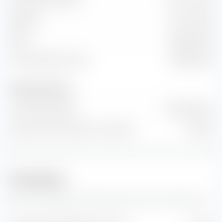
Volumen de ventas
61,77 mil M€
EBITDA
11,27 mil M€
EBIT
9460,00 M€
Flujo de efectivo libre
7548,00 M€
Número de acciones
Acciones Emitidas
2452 M Pieza
Número de Acciones en Circulación
0 Pieza
Pronósticos
Aquí encontrarás pronósticos para la acción Unilever PLC.