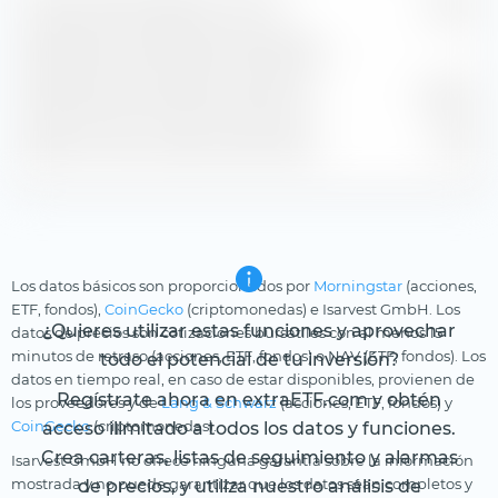
Ganancias Estimadas por Acción
3,27 €
Rendimiento Estimado de Dividendos
—
Rendimiento Estimado de Ganancias
6,08 %
Relación Precio-Ganancias Estimada
14,76
Los datos básicos son proporcionados por
Morningstar
(acciones,
ETF, fondos),
CoinGecko
(criptomonedas) e Isarvest GmbH. Los
¿Quieres utilizar estas funciones y aprovechar
datos de precios son cotizaciones bursátiles con al menos 15
minutos de retraso (acciones, ETF, fondos) o NAV (ETF, fondos). Los
todo el potencial de tu inversión?
datos en tiempo real, en caso de estar disponibles, provienen de
Regístrate ahora en extraETF.com y obtén
los proveedores y de
Lang & Schwarz
(acciones, ETF, fondos) y
CoinGecko
(criptomonedas).
acceso ilimitado a todos los datos y funciones.
Crea carteras, listas de seguimiento y alarmas
Isarvest GmbH no ofrece ninguna garantía sobre la información
mostrada y no puede garantizar que los datos sean completos y
de precios, y utiliza nuestro análisis de