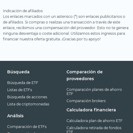
Indicación de afiliados
Los enlaces marcados con un asterisco (*) son enlaces publicitarios o
de afiliados. Si compras o realizas una transacción a través de este
enlace, recibimos una compensación del proveedor. Esto no te genera
ninguna desventaja o coste adicional. Utilizamos estos ingresos para
financiar nuestra oferta gratuita. ¡Gracias por tu apoyo!
Búsqueda
Comparación de
proveedores
Búsqueda de ETF
Comparación planes de ahorro
Listas de ETFs
ETF
Búsqueda de acciones
Comparación brokers
Lista de criptomonedas
Calculadora financiera
Análisis
Calculadora plan de ahorro ETF
Comparación de ETFs
Calculadora retirada de fondos
ETF