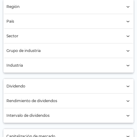
Región
Región (Todos)
País
País (Todos)
Sector
Energía (636)
Grupo de industria
Grupo de industria (Todos)
Industria
Industria (Todos)
Dividendo
Todos
Rendimiento de dividendos
No (335)
Intervalo de dividendos
Sí (301)
Anual (78)
Capitalización de mercado