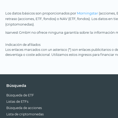
Los datos básicos son proporcionados por
Morningstar
(acciones, 
retraso (acciones, ETF, fondos) o NAV (ETF, fondos). Los datos en t
(criptomonedas).
Isarvest GmbH no ofrece ninguna garantía sobre la información m
Indicación de afiliados
Los enlaces marcados con un asterisco (*) son enlaces publicitarios o d
desventaja o coste adicional. Utilizamos estos ingresos para financiar nu
Búsqueda
Búsqueda de ETF
Listas de ETFs
Búsqueda de acciones
Lista de criptomonedas