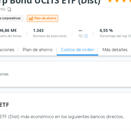
rp Bond UCITS ETF (Dist)
HYU
 corporativos
Plan de ahorro
96,86 M€
1.343
—
6,55 %
año del fondo
Número de posiciones
TD
Porcentaje del top 1
uciones
Plan de ahorro
Costos de orden
Más detalles
iones
ETF
ETF (Dist) más económico en los siguientes bancos directos.