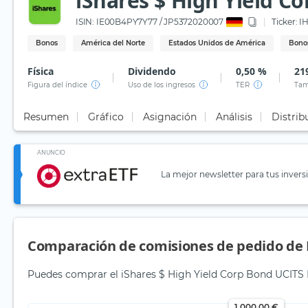
iShares $ High Yield Co
ISIN:
IE00B4PY7Y77 / JP5372020007
Ticker:
I
Bonos
América del Norte
Estados Unidos de América
Bonos
Física
Dividendo
0,50 %
21
Figura del índice
Uso de los ingresos
TER
Tam
Resumen
Gráfico
Asignación
Análisis
Distrib
ANUNCIO
La mejor newsletter para tus invers
Comparación de comisiones de pedido de 
Puedes comprar el iShares $ High Yield Corp Bond UCITS 
1.000,00 €