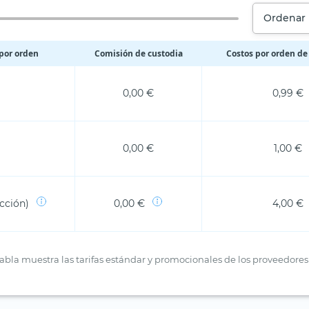
Ordenar 
por orden
Comisión de custodia
Costos por orden de 
0,00 €
0,99 €
0,00 €
1,00 €
acción)
0,00 €
4,00 €
a tabla muestra las tarifas estándar y promocionales de los proveedo