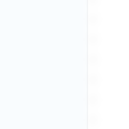
Andere (353)
BRL
CAD (231)
CHF
CLP
CNY (5)
COP
CZK
DKK
EGP
EUR (3)
GBP (7)
GEL
HKD