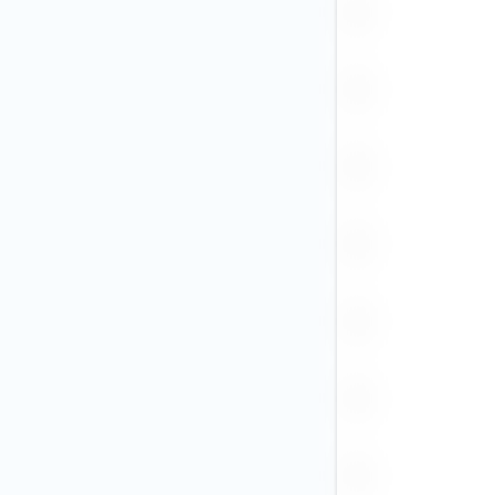
PEN
PGK
PHP
PLN
RON
RUB
SEK (1)
SGD
THB
TRY
TWD
USD (126)
VND