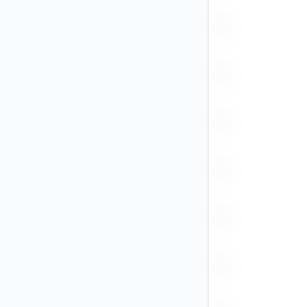
HUF
IDR (1)
ILS
INR
ISK
JPY
KRW
KZT
MAD
MXN
NGN
NOK
NZD