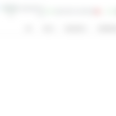
0.64 ¥
2.66 %
113.5
EUR 3.98
+4.20
Land
Sektor
Gewinn je Aktie
Dividenden­ren