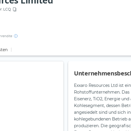
rces Limited
r:
LCQ
nrendite
sten
Unternehmensbesc
Exxaro Resources Ltd ist ein
Rohstoffunternehmen. Das 
Eisenerz, TiO2, Energie un
Kohlesegment, dessen Bet
angesiedelt sind und sich i
kohlegebundenen Betrieb au
produzieren. Die geografis