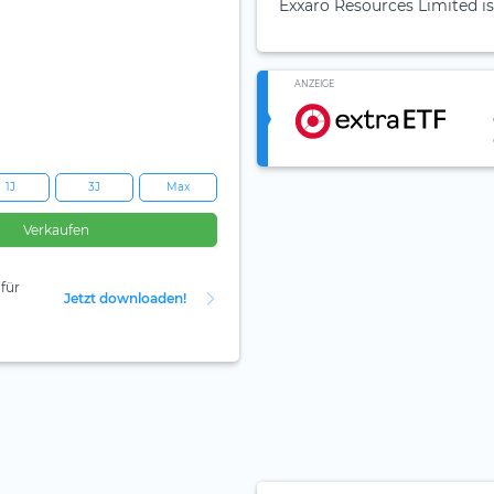
Exxaro Resources Limited is
ANZEIGE
1J
3J
Max
Verkaufen
für
Jetzt downloaden!