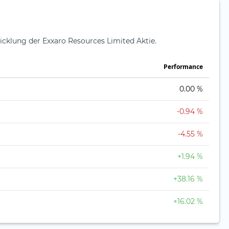
icklung der Exxaro Resources Limited Aktie.
Perfor­mance
0.00 %
-0.94 %
-4.55 %
+1.94 %
+38.16 %
+16.02 %