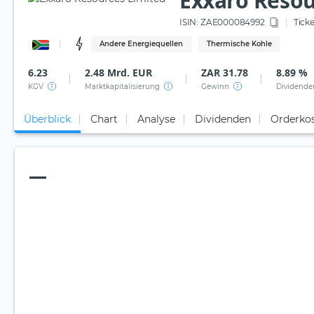
Exxaro Resou
ISIN:
ZAE000084992
Ticke
Andere Energiequellen
Thermische Kohle
6.23
2.48 Mrd. EUR
ZAR 31.78
8.89 %
KGV
Marktkapitalisierung
Gewinn
Dividende
Überblick
Chart
Analyse
Dividenden
Orderko
—