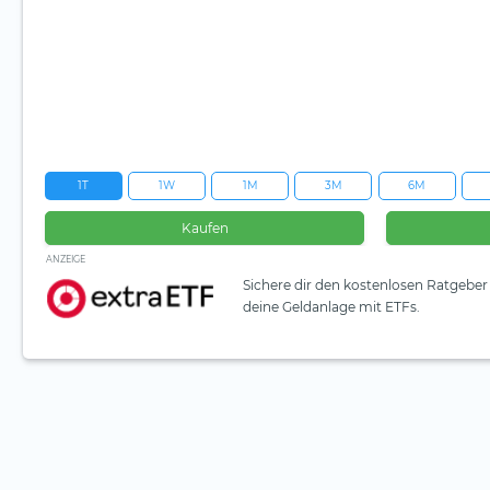
1T
1W
1M
3M
6M
Kaufen
ANZEIGE
Sichere dir den kostenlosen Ratgeber 
deine Geldanlage mit ETFs.