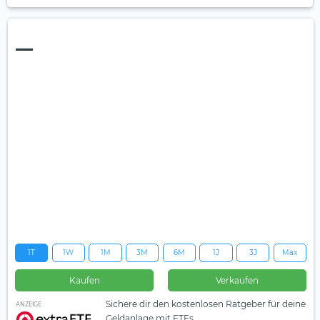
—
1T
1W
1M
3M
6M
1J
3J
Max
Kaufen
Verkaufen
Sichere dir den kostenlosen Ratgeber für deine
ANZEIGE
Geldanlage mit ETFs.